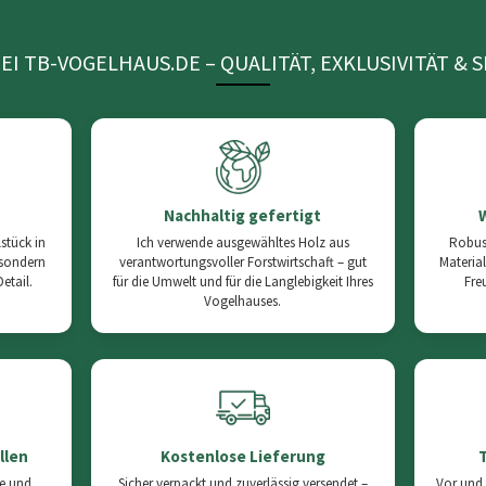
EI TB-VOGELHAUS.DE – QUALITÄT, EXKLUSIVITÄT & 
Nachhaltig gefertigt
stück in
Ich verwende ausgewähltes Holz aus
Robus
 sondern
verantwortungsvoller Forstwirtschaft – gut
Material
etail.
für die Umwelt und für die Langlebigkeit Ihres
Fre
Vogelhauses.
llen
Kostenlose Lieferung
ße und
Sicher verpackt und zuverlässig versendet –
Vor und 