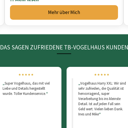
Mehr über Mich
DAS SAGEN ZUFRIEDENE TB-VOGELHAUS KUNDE
von 5 Sternen
★★★★★
5 von 5 Sternen
★★★★★
Super Vogelhaus, das mit viel
Vogelhaus Harry XXL: Wir sind
Liebe und Details hergestellt
sehr zufrieden, die Qualität ist
wurde. Toller Kundenservice.
hervorragend, super
Verarbeitung bis ins kleinste
Detail. Ist auf jeden Fall sein
Geld wert. Vielen lieben Dank.
Ines und Mike