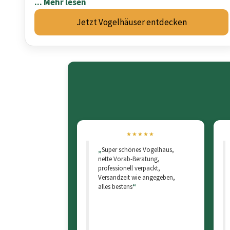
... Mehr lesen
Jetzt Vogelhäuser entdecken
5 von 5 Sternen
★★★★★
5 
Super schönes Vogelhaus,
nette Vorab-Beratung,
professionell verpackt,
Versandzeit wie angegeben,
alles bestens