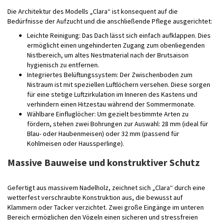
Die Architektur des Modells „Clara“ ist konsequent auf die
Bedürfnisse der Aufzucht und die anschließende Pflege ausgerichtet:
Leichte Reinigung: Das Dach lässt sich einfach aufklappen. Dies
ermöglicht einen ungehinderten Zugang zum obenliegenden
Nistbereich, um altes Nestmaterial nach der Brutsaison
hygienisch zu entfernen.
Integriertes Belüftungssystem: Der Zwischenboden zum
Nistraum ist mit speziellen Luftlöchern versehen. Diese sorgen
für eine stetige Luftzirkulation im Inneren des Kastens und
verhindern einen Hitzestau während der Sommermonate.
Wählbare Einfluglöcher: Um gezielt bestimmte Arten zu
fördern, stehen zwei Bohrungen zur Auswahl: 28 mm (ideal für
Blau- oder Haubenmeisen) oder 32 mm (passend für
Kohlmeisen oder Haussperlinge).
Massive Bauweise und konstruktiver Schutz
Gefertigt aus massivem Nadelholz, zeichnet sich „Clara“ durch eine
wetterfest verschraubte Konstruktion aus, die bewusst auf
Klammern oder Tacker verzichtet. Zwei große Eingänge im unteren
Bereich ermöglichen den Vögeln einen sicheren und stressfreien