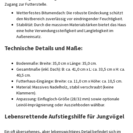
Zugang zur Futterstelle.
Wetterfestes Bitumendach: Die robuste Eindeckung schützt
den Nistbereich zuverlässig vor eindringender Feuchtigkeit.
Stabilität: Durch die massiven Materialstärken bietet das Haus
eine hohe Verwindungssteifigkeit und Langlebigkeit im
Außeneinsatz.
Technische Details und Maße:
Bodenmaße: Breite: 35,0 cm x Länge: 35,0 cm.
Gesamtmaße (inkl. Dach): B: ca. 41,0 cm x L: ca. 33,5 cm x H: ca.
40,5 cm.
Futterhaus-Eingänge: Breite: ca. 11,0 cm x Höhe: ca. 10,5 cm.
Material: Massives Nadelholz, stabil verschraubt (keine
Klammern).
Anpassung: Einflugloch-Größe (28/32 mm) sowie optionale
Leinöl-Imprägnierung oder Ausziehboden wählbar.
Lebensrettende Aufstiegshilfe für Jungvögel
Ein oft übersehenes, aber lebenswichtiges Detail befindet sich im