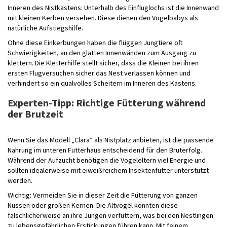
Inneren des Nistkastens: Unterhalb des Einfluglochs ist die Innenwand
mit kleinen Kerben versehen. Diese dienen den Vogelbabys als
natürliche Aufstiegshilfe.
Ohne diese Einkerbungen haben die flüggen Jungtiere oft
Schwierigkeiten, an den glatten Innenwänden zum Ausgang zu
klettern. Die Kletterhilfe stellt sicher, dass die Kleinen bei ihren
ersten Flugversuchen sicher das Nest verlassen können und
verhindert so ein qualvolles Scheitern im Inneren des Kastens.
Experten-Tipp: Richtige Fütterung während
der Brutzeit
Wenn Sie das Modell „Clara“ als Nistplatz anbieten, ist die passende
Nahrung im unteren Futterhaus entscheidend für den Bruterfolg.
Während der Aufzucht benötigen die Vogeleltern viel Energie und
sollten idealerweise mit eiweißreichem Insektenfutter unterstützt
werden.
Wichtig: Vermeiden Sie in dieser Zeit die Fütterung von ganzen
Nüssen oder großen Kernen. Die Altvögel könnten diese
fälschlicherweise an ihre Jungen verfüttern, was bei den Nestlingen
zu lebensgefährlichen Erstickungen führen kann. Mit feinem