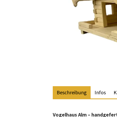
Beschreibung
Infos
K
Vogelhaus Alm – handgefert