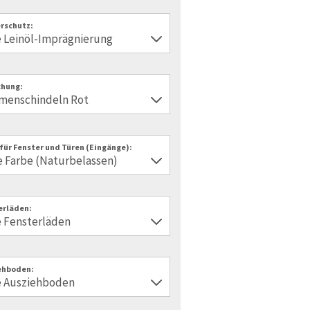
rschutz:
hung:
für Fenster und Türen (Eingänge):
erläden:
ehboden: