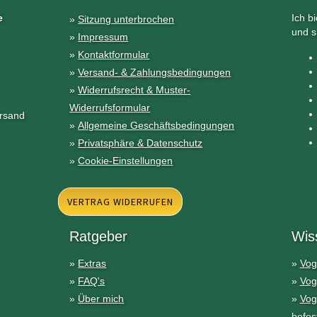
e
Ich b
»
Sitzung unterbrochen
und s
»
Impressum
»
Kontaktformular
»
Versand- & Zahlungsbedingungen
»
Widerrufsrecht & Muster-
Widerrufsformular
ersand
»
Allgemeine Geschäftsbedingungen
»
Privatsphäre & Datenschutz
»
Cookie-Einstellungen
VERTRAG WIDERRUFEN
Ratgeber
Wis
»
Extras
»
Vog
»
FAQ's
»
Vog
»
Über mich
»
Vog
befes