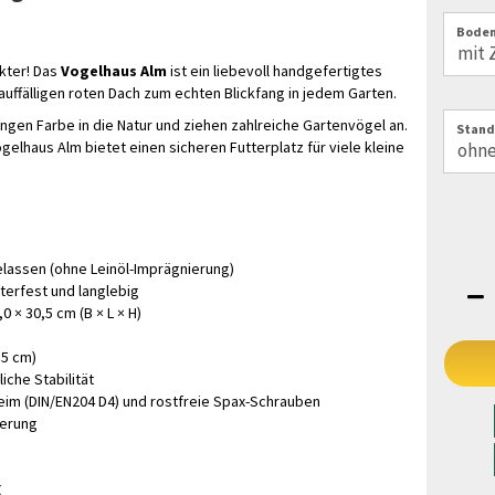
Boden
kter! Das
Vogelhaus Alm
ist ein liebevoll handgefertigtes
auffälligen roten Dach zum echten Blickfang in jedem Garten.
ngen Farbe in die Natur und ziehen zahlreiche Gartenvögel an.
Stand
elhaus Alm bietet einen sicheren Futterplatz für viele kleine
belassen (ohne Leinöl-Imprägnierung)
terfest und langlebig
0 × 30,5 cm (B × L × H)
,5 cm)
iche Stabilität
eim (DIN/EN204 D4) und rostfreie Spax-Schrauben
terung
k