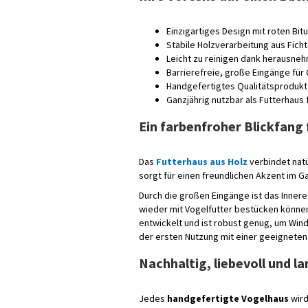
Einzigartiges Design mit roten Bi
Stabile Holzverarbeitung aus Ficht
Leicht zu reinigen dank herausn
Barrierefreie, große Eingänge für
Handgefertigtes Qualitätsprodukt
Ganzjährig nutzbar als Futterhaus 
Ein farbenfroher Blickfang 
Das
Futterhaus aus Holz
verbindet natü
sorgt für einen freundlichen Akzent im G
Durch die großen Eingänge ist das Innere 
wieder mit Vogelfutter bestücken können
entwickelt und ist robust genug, um Win
der ersten Nutzung mit einer geeigneten 
Nachhaltig, liebevoll und l
Jedes
handgefertigte Vogelhaus
wird