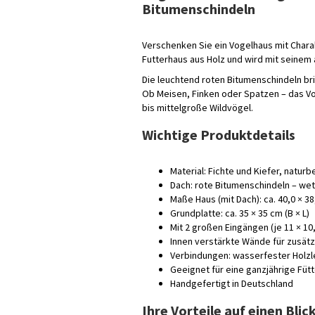
Bitumenschindeln
Verschenken Sie ein Vogelhaus mit Chara
Futterhaus aus Holz und wird mit seinem 
Die leuchtend roten Bitumenschindeln bri
Ob Meisen, Finken oder Spatzen – das Vog
bis mittelgroße Wildvögel.
Wichtige Produktdetails
Material: Fichte und Kiefer, natur
Dach: rote Bitumenschindeln – wet
Maße Haus (mit Dach): ca. 40,0 × 38,
Grundplatte: ca. 35 × 35 cm (B × L)
Mit 2 großen Eingängen (je 11 × 10
Innen verstärkte Wände für zusätzl
Verbindungen: wasserfester Holzl
Geeignet für eine ganzjährige Füt
Handgefertigt in Deutschland
Ihre Vorteile auf einen Blic