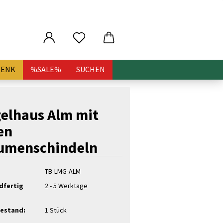
HENK
%SALE%
SUCHEN
elhaus Alm mit
en
umenschindeln
TB-LMG-ALM
dfertig
2 - 5 Werktage
estand:
1
Stück