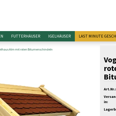
EN
FUTTERHÄUSER
IGELHÄUSER
LAST MINUTE GESC
elhaus Alm mit roten Bitumenschindeln
Vog
rot
Bit
Art.Nr.:
Versan
in:
Lagerb