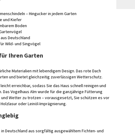
tumenschindeln – Hingucker in jedem Garten
e und Kiefer
ehmbarem Boden
 Gartenvögel
 aus Deutschland
für Wild- und Singvögel
für Ihren Garten
rliche Materialien mit lebendigem Design. Das rote Dach
arten und bietet gleichzeitig zuverlässigen Wetterschutz.
leicht erreichbar, sodass Sie das Haus schnell reinigen und
. Das Vogelhaus Alm wurde für die ganzjährige Fütterung
d und Wetter zu trotzen – vorausgesetzt, Sie schützen es vor
Holzlasur oder Leinöl-Imprägnierung.
anglebig
 in Deutschland aus sorgfältig ausgewähltem Fichten- und